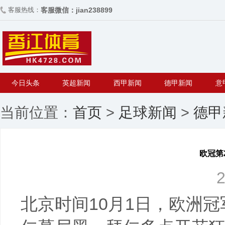
客服热线：
客服微信：jian238899
今日头条
英超新闻
西甲新闻
德甲新闻
意
当前位置：
首页
>
足球新闻
>
德甲
欧冠第
2
北京时间10月1日，欧洲