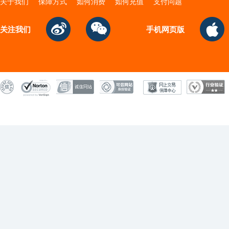
关于我们
保障方式
如何消费
如何充值
支付问题
关注我们
手机网页版