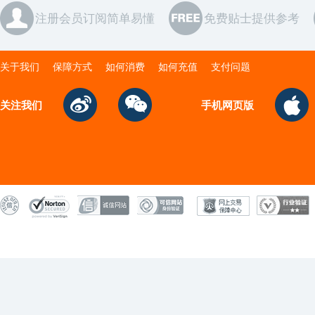
注册会员订阅简单易懂
免费贴士提供参考
关于我们
保障方式
如何消费
如何充值
支付问题
关注我们
手机网页版