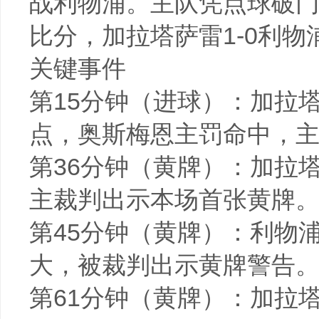
战利物浦。主队凭点球破
比分，加拉塔萨雷1-0利物
关键事件
第15分钟（进球）：加拉
点，奥斯梅恩主罚命中，主队
第36分钟（黄牌）：加拉
主裁判出示本场首张黄牌
第45分钟（黄牌）：利物
大，被裁判出示黄牌警告
第61分钟（黄牌）：加拉