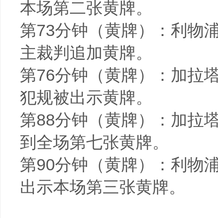
本场第二张黄牌。
第73分钟（黄牌）：利物
主裁判追加黄牌。
第76分钟（黄牌）：加拉
犯规被出示黄牌。
第88分钟（黄牌）：加拉
到全场第七张黄牌。
第90分钟（黄牌）：利物
出示本场第三张黄牌。