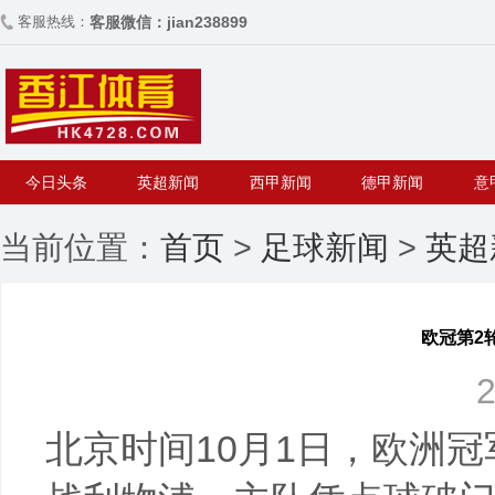
客服热线：
客服微信：jian238899
今日头条
英超新闻
西甲新闻
德甲新闻
意
当前位置：
首页
>
足球新闻
>
英超
欧冠第2
2
北京时间10月1日，欧洲