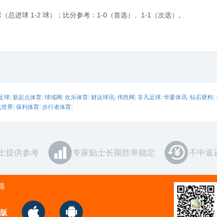
进球 1-2 球）；比分参考：1-0（首选）、1-1（次选）。
足球
|
新起点体育
|
球域网
|
欢乐体育
|
财达球讯
|
伟胜网
|
非凡足球
|
华夏体讯
|
钻石硬料
|
坛世界
|
保利体育
|
步行者体育
|
士提供参考
专家贴士长期胜率稳定
不中返还
题
版