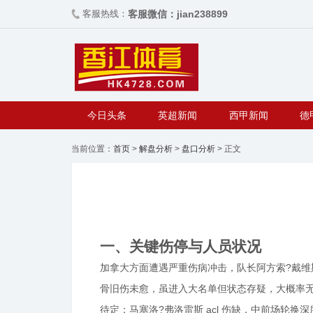
客服热线：
客服微信：jian238899
今日头条
英超新闻
西甲新闻
德
当前位置：
首页
>
解盘分析
>
盘口分析
> 正文
一、关键伤停与人员状况
加拿大方面遭遇严重伤病冲击，队长阿方索?戴维
骨旧伤未愈，虽进入大名单但状态存疑，大概率无
待定；马塞洛?弗洛雷斯 acl 伤缺，中前场轮