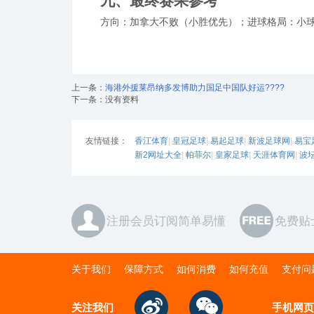
九、最终赛果参考
方向：加拿大不败（小胜优先）；进球格局：小球（总
上一条：
海港外援莱昂纳多发博助力国足中国队好运????
下一条：没有资料
友情链接：
香江体育
|
皇冠足球
|
易起足球
|
新波足球网
|
易宝
新2网址大全
|
帕菲尔
|
皇家足球
|
天涯体育网
|
波
注册会员订阅简单易懂
免费贴
关于我们
保障方式
如何消费
如何充值
支付问
关注我们
手机网页