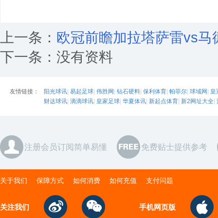
上一条：
欧冠前瞻加拉塔萨雷vs马
下一条：没有资料
友情链接：
阳光球讯
|
易起足球
|
伟胜网
|
钻石硬料
|
保利体育
|
帕菲尔
|
球域网
|
皇
财达球讯
|
滴滴球讯
|
皇家足球
|
华夏体讯
|
新起点体育
|
新2网址大全
|
注册会员订阅简单易懂
免费贴士提供参考
关于我们
保障方式
如何消费
如何充值
支付问题
关注我们
手机网页版