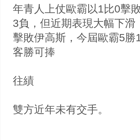
年青人上仗歐霸以1比0擊
3負，但近期表現大幅下滑
擊敗伊高斯，今屆歐霸5勝
客勝可捧
往績
雙方近年未有交手。