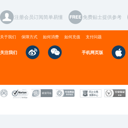
注册会员订阅简单易懂
免费贴士提供参考
关于我们
保障方式
如何消费
如何充值
支付问题
关注我们
手机网页版