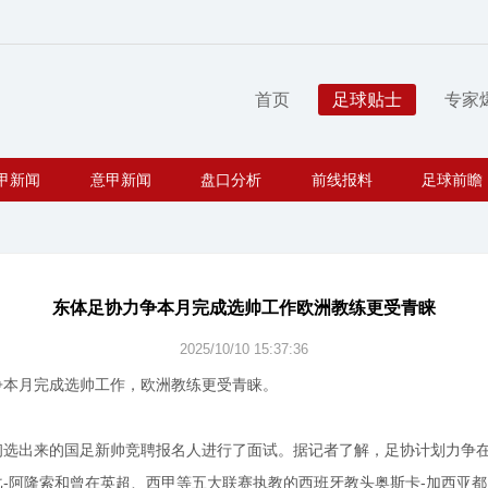
首页
足球贴士
专家
甲新闻
意甲新闻
盘口分析
前线报料
足球前瞻
东体足协力争本月完成选帅工作欧洲教练更受青睐
2025/10/10 15:37:36
争本月完成选帅工作，欧洲教练更受青睐。
选出来的国足新帅竞聘报名人进行了面试。据记者了解，足协计划力争在
-阿隆索和曾在英超、西甲等五大联赛执教的西班牙教头奥斯卡-加西亚