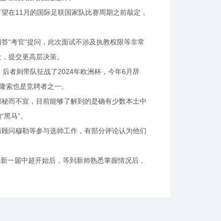
望在11月的国际足联国家队比赛周期之前敲定，
答“考官”提问，此次面试不涉及执教权限等非常
位，提交更高层决策。
后者则带队征战了2024年欧洲杯，今年6月辞
阿隆索也是竞聘者之一。
都秘而不宣，目前能够了解到的是确有少数本土中
“黑马”。
籍顾问穆勒等参与选帅工作，有部分评论认为他们
份新一届中超开始后，等到新帅熟悉掌握情况后，