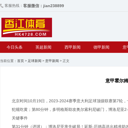
客服热线：
客服微信：jian238899
今日头条
英超新闻
西甲新闻
德甲新闻
意
当前位置：
首页
>
足球新闻
>
意甲新闻
> 正文
意甲霍尔姆
北京时间10月19日，2023-2024赛季意大利足球顶级联赛第
犯规吃黄；第80分钟，多明格斯助攻奥尔索利尼破门，博洛尼亚2-
关键事件
第31分钟（进球）：博洛尼亚率先破局！延斯-厄德高送出精准助