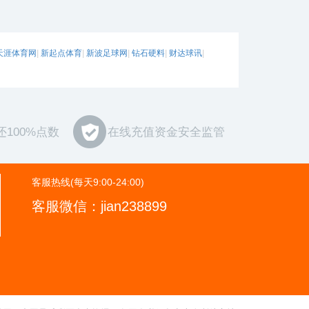
天涯体育网
|
新起点体育
|
新波足球网
|
钻石硬料
|
财达球讯
|
100%点数
在线充值资金安全监管
客服热线(每天9:00-24:00)
客服微信：jian238899