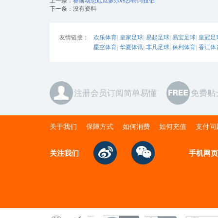
上一条：
赛前动态厄瓜多尔vs沙特阿拉伯
下一条：没有资料
友情链接：
欢乐体育
|
皇家足球
|
易起足球
|
易宝足球
|
皇冠足
星空体育
|
华夏体讯
|
非凡足球
|
保利体育
|
香江体
注册会员订阅简单易懂
免费贴
关于我们
保障方式
如何消费
如何充值
支付问
关注我们
手机网页