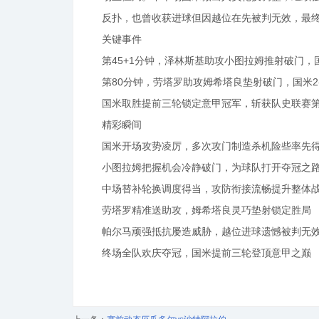
反扑，也曾收获进球但因越位在先被判无效，最终
关键事件
第45+1分钟，泽林斯基助攻小图拉姆推射破门，国
第80分钟，劳塔罗助攻姆希塔良垫射破门，国米2
国米取胜提前三轮锁定意甲冠军，斩获队史联赛第
精彩瞬间
国米开场攻势凌厉，多次攻门制造杀机险些率先
小图拉姆把握机会冷静破门，为球队打开夺冠之
中场替补轮换调度得当，攻防衔接流畅提升整体
劳塔罗精准送助攻，姆希塔良灵巧垫射锁定胜局
帕尔马顽强抵抗屡造威胁，越位进球遗憾被判无
终场全队欢庆夺冠，国米提前三轮登顶意甲之巅